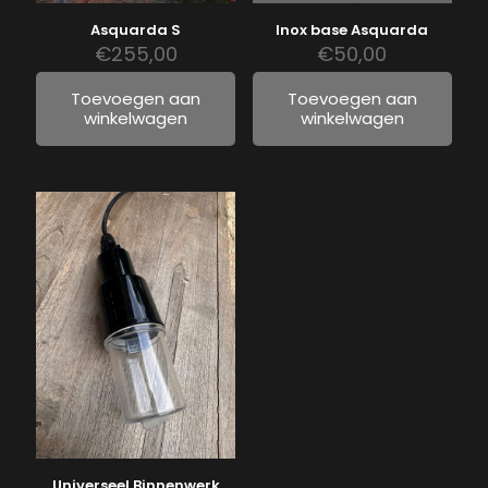
Asquarda S
Inox base Asquarda
€
255,00
€
50,00
Toevoegen aan
Toevoegen aan
winkelwagen
winkelwagen
Universeel Binnenwerk