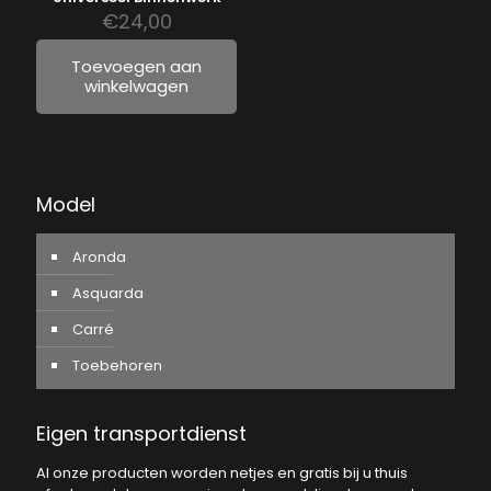
€
24,00
Toevoegen aan
winkelwagen
Model
Aronda
Asquarda
Carré
Toebehoren
Eigen transportdienst
Al onze producten worden netjes en gratis bij u thuis