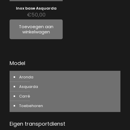
Inox base Asquarda
€
50,00
Toevoegen aan
winkelwagen
Model
Aronda
Asquarda
Carré
Toebehoren
Eigen transportdienst